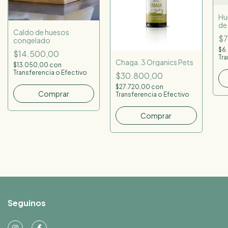
Hu
de
Caldo de huesos
$7
congelado
$6
$14.500,00
Tra
Chaga. 3 Organics Pets
$13.050,00
con
Transferencia o Efectivo
$30.800,00
$27.720,00
con
Comprar
Transferencia o Efectivo
Comprar
Seguinos