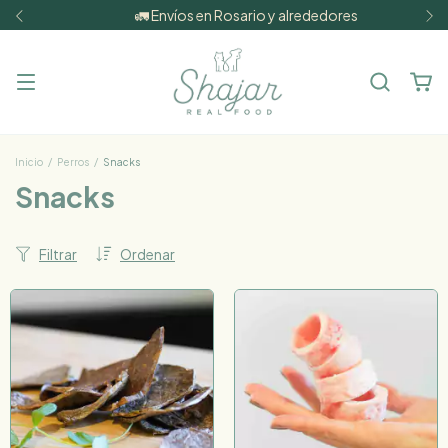
🚛 Envíos en Rosario y alrededores
Inicio
/
Perros
/
Snacks
Snacks
Filtrar
Ordenar